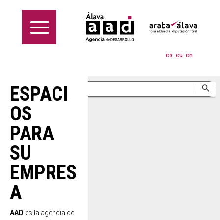
es
eu
en
ESPACI
OS
PARA
SU
EMPRES
A
AAD
es la agencia de