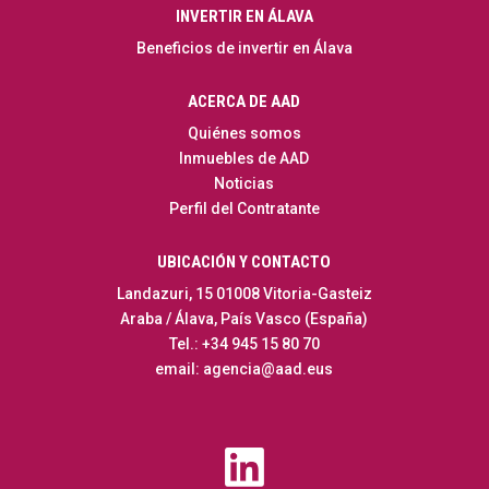
INVERTIR EN ÁLAVA
inactivas.
El adjunto buscador
Beneficios de invertir en Álava
interactivo, presenta
una oferta completa
ACERCA DE AAD
de los activos
Quiénes somos
industriales logísticos
Inmuebles de AAD
disponibles en Álava.
Noticias
Perfil del Contratante
UBICACIÓN Y CONTACTO
Landazuri, 15 01008 Vitoria-Gasteiz
Araba / Álava, País Vasco (España)
Tel.: +34 945 15 80 70
email: agencia@aad.eus