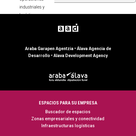
industriales y
logísticas
Acompañamie
nto en gestión
de trámites e
incentivos
Araba Garapen Agentzia • Álava Agencia de
Desarrollo • Alava Development Agency
En coordinación con
otras agencias
públicas y entidades
privadas, ofrece
espacios
seleccionados para
ubicar empresas,
ESPACIOS PARA SU EMPRESA
tanto en nuevas
Buscador de espacios
promociones como
Zonas empresariales y conectividad
en inmuebles
Infraestructuras logísticas
procedentes de
operaciones ya