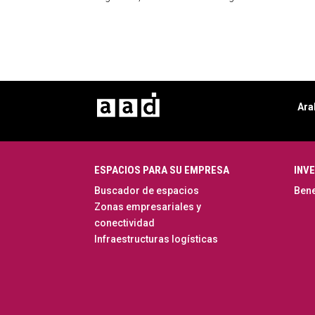
Ara
ESPACIOS PARA SU EMPRESA
INVE
Buscador de espacios
Bene
Zonas empresariales y
conectividad
Infraestructuras logísticas