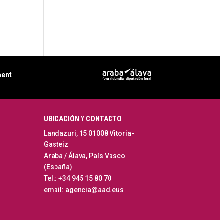
ment
UBICACIÓN Y CONTACTO
Landazuri, 15 01008 Vitoria-
Gasteiz
Araba / Álava, País Vasco
(España)
Tel.: +34 945 15 80 70
email: agencia@aad.eus