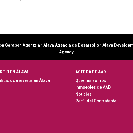
ba Garapen Agentzia • Álava Agencia de Desarrollo • Alava Develop
Agency
RTIR EN ÁLAVA
ACERCA DE AAD
ficios de invertir en Álava
Quiénes somos
Inmuebles de AAD
Noticias
Perfil del Contratante