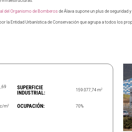
 infraestructuras.
ral del Organismo de Bomberos
de Álava supone un plus de seguridad y 
 por la Entidad Urbanística de Conservación que agrupa a todos los pro
1,69
SUPERFICIE
2
159.077,74
m
INDUSTRIAL:
OCUPACIÓN:
2
c/
m
70%