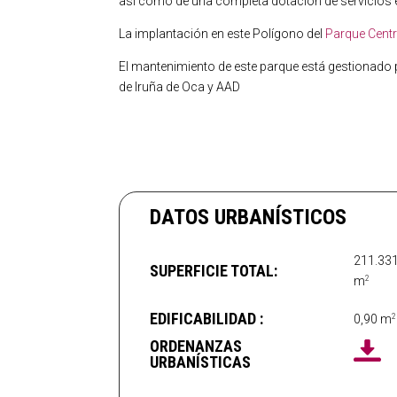
así como de una completa dotación de servicios e
La implantación en este Polígono del
Parque Cent
El mantenimiento de este parque está gestionado
de
Iruña de Oca y AAD
DATOS URBANÍSTICOS
211.33
SUPERFICIE TOTAL:
2
m
EDIFICABILIDAD :
2
0,90
m
ORDENANZAS
URBANÍSTICAS