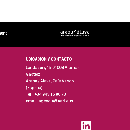
ment
UBICACIÓN Y CONTACTO
Landazuri, 15 01008 Vitoria-
Gasteiz
Araba / Álava, País Vasco
(España)
Tel.: +34 945 15 80 70
email: agencia@aad.eus